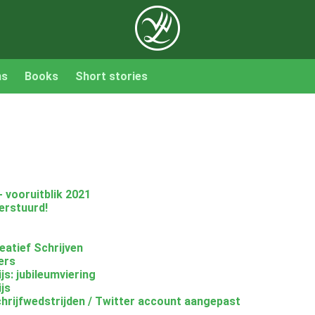
ns
Books
Short stories
 vooruitblik 2021
erstuurd!
eatief Schrijven
ers
s: jubileumviering
js
chrijfwedstrijden / Twitter account aangepast