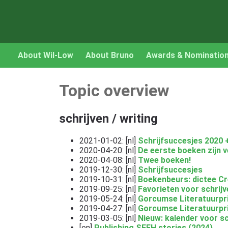
About Wil-Low
About Bruno
Awards & Nominatio
Topic overview
schrijven / writing
2021-01-02: [nl]
Schrijfsuccesjes 2020 +
2020-04-20: [nl]
De eerste boeken zijn v
2020-04-08: [nl]
Twee boeken!
2019-12-30: [nl]
Schrijfsuccesjes
2019-10-31: [nl]
Boekenbeurs: dictee Cr
2019-09-25: [nl]
Favorieten voor schrijv
2019-05-24: [nl]
Gorcumse Literatuurprij
2019-04-27: [nl]
Gorcumse Literatuurpri
2019-03-05: [nl]
Nieuw: kalender voor s
[en]
Publishing SFFH stories (2024)