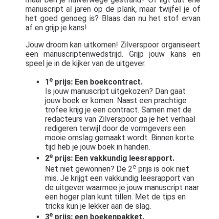
manuscript al jaren op de plank, maar twijfel je of
het goed genoeg is? Blaas dan nu het stof ervan
af en grijp je kans!
Jouw droom kan uitkomen! Zilverspoor organiseert
een manuscriptenwedstrijd. Grijp jouw kans en
speel je in de kijker van de uitgever.
e
1
prijs: Een boekcontract.
Is jouw manuscript uitgekozen? Dan gaat
jouw boek er komen. Naast een prachtige
trofee krijg je een contract. Samen met de
redacteurs van Zilverspoor ga je het verhaal
redigeren terwijl door de vormgevers een
mooie omslag gemaakt wordt. Binnen korte
tijd heb je jouw boek in handen.
e
2
prijs: Een vakkundig leesrapport.
e
Net niet gewonnen? De 2
prijs is ook niet
mis. Je krijgt een vakkundig leesrapport van
de uitgever waarmee je jouw manuscript naar
een hoger plan kunt tillen. Met de tips en
tricks kun je lekker aan de slag.
e
3
prijs: een boekenpakket.