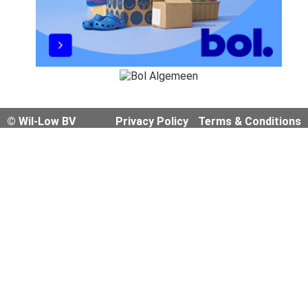
© Wil-Low BV
Privacy Policy
Terms & Conditions