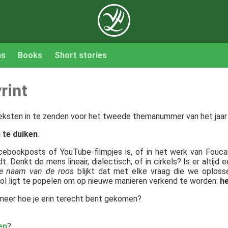
ns
Books
Short stories
rint
eksten in te zenden voor het tweede themanummer van het jaar 
n te duiken
.
ebookposts of YouTube-filmpjes is, of in het werk van Foucaul
t. Denkt de mens lineair, dialectisch, of in cirkels? Is er altijd
e naam van de roos
blijkt dat met elke vraag die we oplosse
l ligt te popelen om op nieuwe manieren verkend te worden:
he
t meer hoe je erin terecht bent gekomen?
en
?