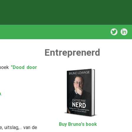
Entreprenerd
 boek
"Dood door
n
.
Buy Bruno's book
 uitslag,... van de